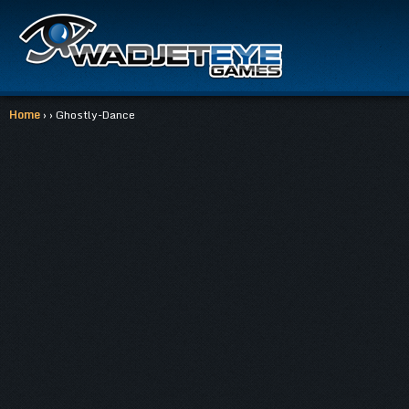
Home
› › Ghostly-Dance