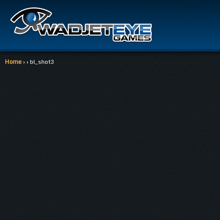
Home
› › bl_shot3