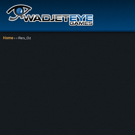
Home
› › Res_Oz